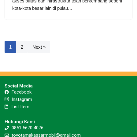
aksesibilitas dan infrastruktur telah berkembang seperti
kota-kota besar lain di pulau…
1
2
Next »
Social Media
Facebook
Instagram
List Item
Hubungi Kami
0851 5670 4076
toyotamakassarmobil@gmail.com